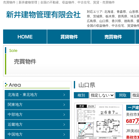
売買物件｜新井建物管理｜全国の不動産、収益物件、中古住宅、賃貸・売買物件
対応エリア: 北海道、青森県、山形
県、茨城県、栃木県、群馬県、埼玉
広島県、山口県、香川県、徳島県、
全国の収益物件、中古住宅、賃貸物
山口県
北海道・東北地方
種別
間取
関東地方
一戸建
中部地方
美祢市東
687
近畿地方
JR美
中国地方
美祢市東