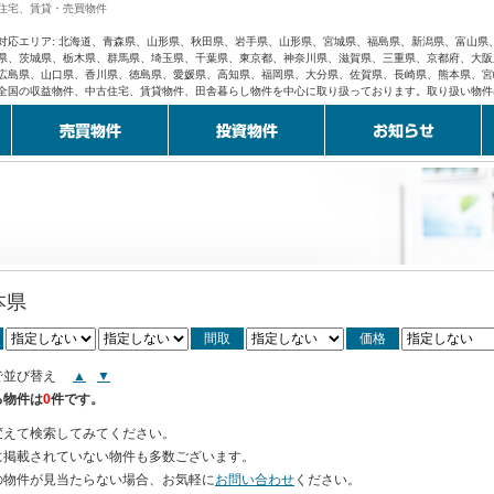
住宅、賃貸・売買物件
対応エリア: 北海道、青森県、山形県、秋田県、岩手県、山形県、宮城県、福島県、新潟県、富山
県、茨城県、栃木県、群馬県、埼玉県、千葉県、東京都、神奈川県、滋賀県、三重県、京都府、大阪
広島県、山口県、香川県、徳島県、愛媛県、高知県、福岡県、大分県、佐賀県、長崎県、熊本県、宮
全国の収益物件、中古住宅、賃貸物件、田舎暮らし物件を中心に取り扱っております。取り扱い物件
本県
間取
価格
で並び替え
▲
▼
る物件は
0
件です。
変えて検索してみてください。
に掲載されていない物件も多数ございます。
の物件が見当たらない場合、お気軽に
お問い合わせ
ください。