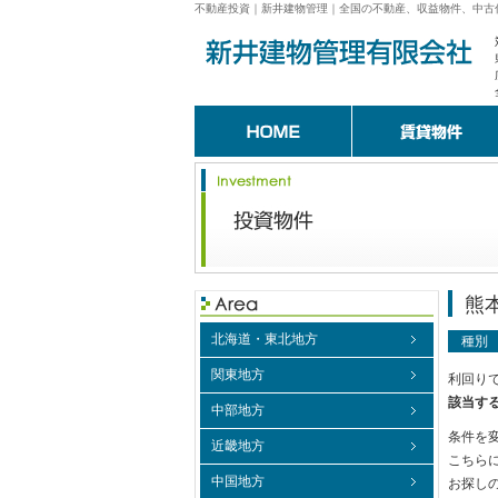
不動産投資｜新井建物管理｜全国の不動産、収益物件、中古
熊
北海道・東北地方
種別
関東地方
利回り
該当す
中部地方
条件を
近畿地方
こちら
中国地方
お探し