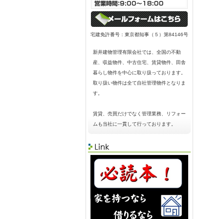
宅建免許番号：東京都知事（５）第84146号
新井建物管理有限会社では、全国の不動
産、収益物件、中古住宅、賃貸物件、田舎
暮らし物件を中心に取り扱っております。
取り扱い物件は全て自社管理物件となりま
す。
賃貸、売買だけでなく管理業務、リフォー
ムも当社に一貫して行っております。